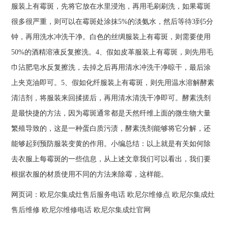
服装上有霉斑，先将它放在水里浸泡，再用毛刷刷洗，如果霉斑
很多很严重，则可以在霉斑处涂抹5%的淡氨水，然后等待3到5分
钟，再用洗水冲洗干净。白色的丝绸服装上有霉斑，则需要使用
50%的酒精溶液反复擦洗。4、假如皮革服装上有霉斑，则先用毛
巾沾肥皂水反复擦洗，去掉之后再用清水冲洗干净晾干，最后涂
上夹克油即可。5、假如化纤服装上有霉斑，则先用温水溶解酵素
清洁剂，将服装来回揉搓后，再用清水清洗干净即可。酵素洗剂
是最快捷的方法，因为霉斑通常都是天然纤维上面的微生物大量
繁殖导致的，这是一种蛋白质污渍，酵素洗剂能够将它分解，还
能够起到预防服装变黄的作用。小编总结：以上就是有关如何除
去衣服上每霉斑的一些信息，从上述文章我们可以看出，我们要
根据衣服的材质使用不同的方法来除霉，这样能。
网页词：
欧尼尔集成灶售后服务电话
欧尼尔维修点
欧尼尔集成灶
售后维修
欧尼尔维修电话
欧尼尔集成灶官网