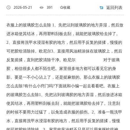
返回列表
2026-05-21
391
收藏
衣服上的玻璃胶怎么去除 1、先把沾到玻璃胶的地方弄湿，然后放
进冰箱使其结冰，再用塑料刮板去刮，就能把玻璃胶给去掉了。
2、直接将洗甲水浸湿有胶的地方，然后用手反复的搓揉，慢慢的
可把胶给清除掉。欧尼尔3、直接用风油精涂抹在玻璃胶上，然后
反复搓揉，直到把胶清除干净。欧尼尔 对于玻璃
胶，相信很多人都不陌生吧。家里很多地方都可以看见它的身
影。要是一不小心沾上了，还是挺麻烦的。那么衣服上的玻璃胶
怎么去除?有什么小窍门吗?下面就和小编一起去看看吧。衣服上
的玻璃胶怎么去除1、先把沾到玻璃胶的地方弄湿，然后放进冰箱
使其结冰，再用塑料刮板去刮，就能把玻璃胶给去掉了。注意刮
的时候不要用力过猛了，以免造成衣服的损伤。2、准备一瓶洗甲
水，直接将洗甲水浸湿有胶的地方，然后用手反复的搓揉，慢慢
的可把胶给清除掉。3、家里的风油精不只是可以用来驱蚊提神，