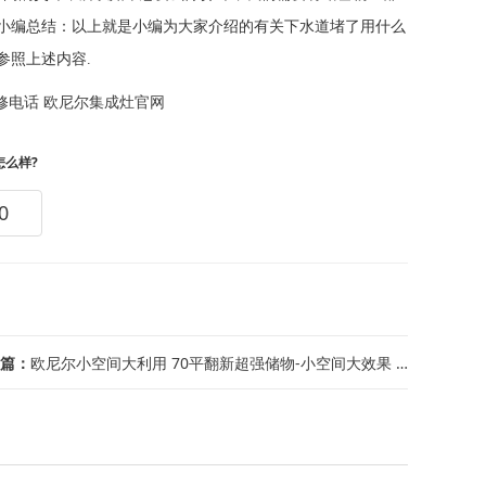
小编总结：以上就是小编为大家介绍的有关下水道堵了用什么
参照上述内容.
修电话
欧尼尔集成灶官网
怎么样?
0
篇：
欧尼尔小空间大利用 70平翻新超强储物-小空间大效果 看美女自己设计36平米田园...