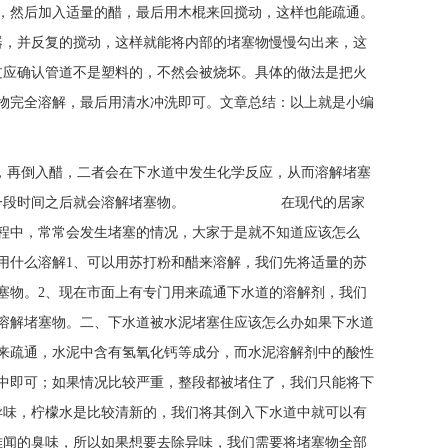
，然后加入适量的醋，最后用木棍来回搅动，这样也能疏通。
器，并反复的搅动，这样就能将内部的堵塞物慢慢勾出来，这
过应确认管道不是塑料的，不然会被烧坏。具体的做法是把火
物完全溶解，最后用清水冲洗即可。文章总结：以上就是小编
中，再倒入醋，二者会在下水道中发生化学反应，从而溶解堵塞
，过上一段时间之后就会溶解堵塞物。 在现代的居家
程中，常常会发生堵塞的情况，大家于是就不知道应该怎么
用什么溶解1、可以用苏打粉和醋来溶解，我们先将适量的苏
塞物。2、现在市面上有专门用来疏通下水道的溶解剂，我们
溶解堵塞物。二、下水道被水泥堵塞住应该怎么办如果下水道
来疏通，水泥中含有氢氧化钙等成分，而水泥溶解剂中的酸性
中即可；如果情况比较严重，整段都被堵住了，我们只能将下
异味，柠檬水是比较清新的，我们将其倒入下水道中就可以有
难闻的臭味，所以如果想要去除异味，我们需要将堵塞物全部