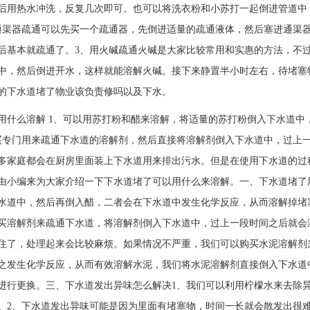
后用热水冲洗，反复几次即可。也可以将洗衣粉和小苏打一起倒进管道中
通渠器疏通可以先买一个疏通器，先倒进适量的疏通液体，然后塞进通渠
后基本就疏通了。3、用火碱疏通火碱是大家比较常用和实惠的方法，不
中，然后倒进开水，这样就能溶解火碱。接下来静置半小时左右，待堵塞
的下水道堵了物业该负责修吗以及下水。
用什么溶解 1、可以用苏打粉和醋来溶解，将适量的苏打粉倒入下水道
购买专门用来疏通下水道的溶解剂，然后直接将溶解剂倒入下水道中
多家庭都会在厨房里面装上下水道用来排出污水。但是在使用下水道的过
由小编来为大家介绍一下下水道堵了可以用什么来溶解。一、下水道堵了
水道中，然后再倒入醋，二者会在下水道中发生化学反应，从而溶解掉堵
买溶解剂来疏通下水道，将溶解剂倒入下水道中，过上一段时间之后就会
住了，处理起来会比较麻烦。如果情况不严重，我们可以购买水泥溶解剂
之发生化学反应，从而有效溶解水泥，我们将水泥溶解剂直接倒入下水道
进行更换。三、下水道发出异味怎么解决1、我们可以利用柠檬水来去除
。2、下水道发出异味可能是因为里面有堵塞物，时间一长就会散发出很