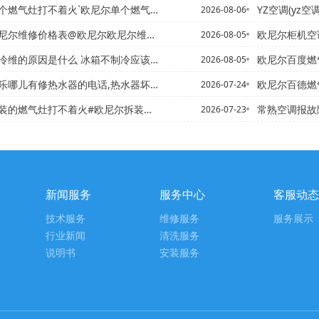
气灶打不着火`欧尼尔单个燃气灶打不着火的原因
YZ空调(yz空
2026-08-06
尔维修价格表@欧尼尔欧尼尔维修价格表新版
欧尼尔柜机空调维修配件收
2026-08-05
是什么 冰箱不制冷应该如何解决，冰箱不制冷维修多少钱 ？冰箱不...
欧尼尔百度燃气灶
2026-08-05
热水器的电话,热水器坏了找谁修】欧尼尔昌乐热水器清洗电话地址,...
欧尼尔百德燃气
2026-07-24
灶打不着火#欧尼尔拆装海尔热水器电话,海尔热水器换镁棒教程
常熟空调报故
2026-07-23
新闻服务
服务中心
客服动态
技术服务
维修服务
服务展示
行业新闻
清洗服务
说明书
安装服务