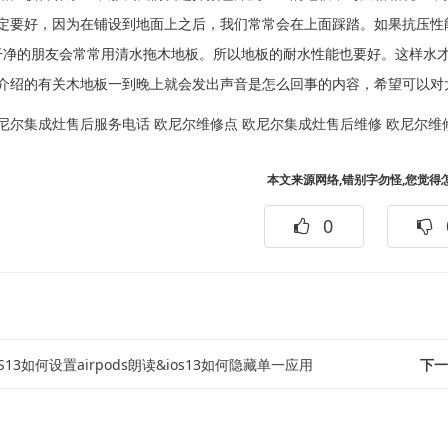
定要好，因为在铺设到地面上之后，我们常常会在上面踩踏。如果抗压性
干净的朋友会常常用清水拖木地板。所以地板的耐水性能也要好。这样水
介绍的有关木地板一到晚上就会发出声音是怎么回事的内容，希望可以对
尼尔集成灶售后服务电话
欧尼尔维修点
欧尼尔集成灶售后维修
欧尼尔维
本文来源网络,错别字勿怪,您觉得
0
OS13如何设置airpods朗读&ios13如何隐藏单一应用
下一