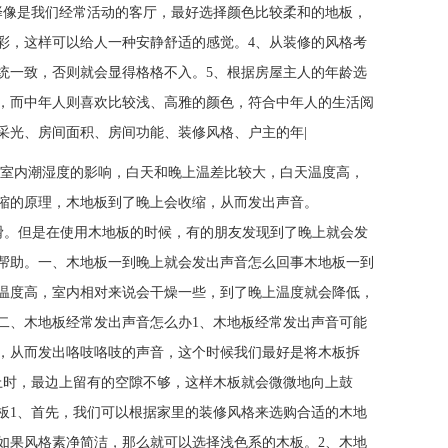
择像是我们经常活动的客厅，最好选择颜色比较柔和的地板，
彩，这样可以给人一种安静舒适的感觉。4、从装修的风格考
统一致，否则就会显得格格不入。5、根据房屋主人的年龄选
，而中年人则喜欢比较浅、高雅的颜色，符合中年人的生活阅
采光、房间面积、房间功能、装修风格、户主的年|
和室内潮湿度的影响，白天和晚上温差比较大，白天温度高，
热胀冷缩的原理，木地板到了晚上会收缩，从而发出声音。
。但是在使用木地板的时候，有的朋友发现到了晚上就会发
帮助。一、木地板一到晚上就会发出声音怎么回事木地板一到
温度高，室内相对来说会干燥一些，到了晚上温度就会降低，
二、木地板经常发出声音怎么办1、木地板经常发出声音可能
，从而发出咯吱咯吱的声音，这个时候我们最好是将木板拆
上时，最边上留有的空隙不够，这样木板就会微微地向上鼓
板1、首先，我们可以根据家里的装修风格来选购合适的木地
如果风格素净简洁，那么就可以选择浅色系的木板。2、木地