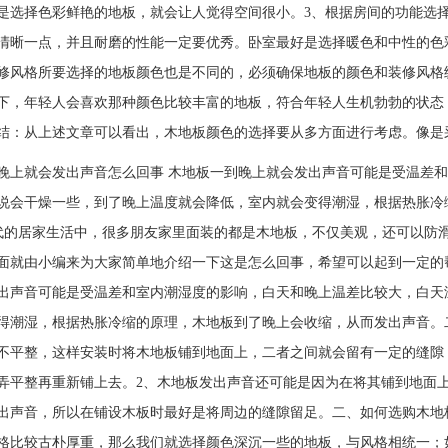
是选择色彩鲜艳的地板，就会让人觉得空间很小。3、根据房间的功能选
清晰一点，并且耐磨的性能一定要优秀。卧室最好是选择暖色和中性的色
修风格所要选择的地板颜色也是不同的，必须确保地板的颜色和装修风格
下，年轻人会喜欢那种颜色比较丰富的地板，符合年轻人生机勃勃的状态
结：从上述文章可以看出，木地板颜色的选择要从多方面进行考虑。像是
晚上就会发出声音怎么回事 木地板一到晚上就会发出声音可能是受温差
来说会干燥一些，到了晚上温度就会降低，室内就会变得潮湿，根据
家生活中，很多朋友家里面装的都是木地板，不仅美观，还可以防滑
面就由小编来为大家简单地介绍一下这是怎么回事，希望可以起到一定的
出声音可能是受温差和室内潮湿度的影响，白天和晚上温差比较大，白天
得潮湿，根据热胀冷缩的原理，木地板到了晚上会收缩，从而发出声音。
不平整，这样安装时将木地板铺到地面上，二者之间就会留有一定的缝隙
弄平整再重新铺上去。2、木地板发出声音还可能是因为在将其铺到地面
出声音，所以在铺设木板时最好是将周边的缝隙留足。二、如何选购木地
格比较古朴厚重，那么我们就选择颜色深沉一些的地板，与风格相统一；