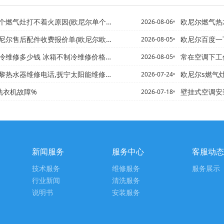
气灶打不着火原因{欧尼尔单个燃气灶外圈不着火
欧尼尔燃气热水器售
2026-08-06
件收费报价单{欧尼尔欧尼尔售后配件收费报价单2027年最新的报...
欧尼尔百度一下燃气灶打
2026-08-05
少钱 冰箱不制冷维修价格=冰箱不制冷修多少钱 冰箱不制冷维修价格
常在空调下工
2026-08-05
修电话,抚宁太阳能维修电话`昌平哪里回收热水器电话,回收空气能...
欧尼尔s燃气灶打
2026-07-24
si洗衣机故障%
壁挂式空调安装注意事项_壁
2026-07-18
新闻服务
服务中心
客服动态
技术服务
维修服务
服务展示
行业新闻
清洗服务
说明书
安装服务