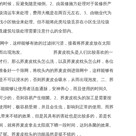
的时候，应避免随意倾倒。2、由装修施方处理对于装修所产
圾清运车来处理，费用大概是在两百元左右。3、由物业代为
找小区物业来处理。但不能将此类垃圾丢弃在小区生活垃圾
及建筑垃圾处理需要注意什么的全部内。
筛网中，这样能够有效的过滤掉污渍，接着将荞麦皮放在太阳
吸水，从而出现泡发。 荞麦皮枕头是人们比较喜欢的一
才行。那么荞麦皮枕头怎么洗，以及荞麦皮枕头怎么样，各位
准备好一个筛网，将枕头内的荞麦皮倒进筛网中，这样能够有
是不可以浸水的，否则荞麦皮会吸水，从而出现泡发。二、荞
不能能够让使用者活血通脉，安神养心，而且使用的时间久
可少的，否则容易产生细菌。2、荞麦皮枕头的加工是需要按
使用时，极容易受潮，并且会生虫，影响到正常的使用。而荞
以带来不错的效果，但是其具有的害处也是比较多的，若是长
间，就将荞麦皮拿去太阳底下晒一段时间，达到杀菌的效果。
了呢。荞麦皮枕头的功能虽然是挺不错的，。