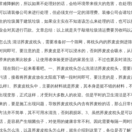
常难降解的，所以如果不处理好的话，会给环境带来很大的危害，在处理
可以请装修公司来进行处理，但必须支付一定的清理费。装修公司会请垃
生的垃圾属于建筑垃圾，如果业主实在不知道该怎么来处理的话，也可以
业会对其进行罚款。文章总结：以上就是关于敲墙垃圾清运费要另收吗以
怎么洗 清洁荞麦皮枕头，需要准备好一个筛网，将枕头内的荞麦皮倒进
段时间即可。要注意的是，荞麦皮是不可以浸水的，否则荞麦皮会
带来的效果比较多，让使用者体验更舒适的家居生活，不过也要及时清洗
。现在我们一起来看看吧。一、荞麦皮枕头怎么洗清洁荞麦皮枕头，需要
污渍，接着将荞麦皮放在太阳底下晒一段时间即可。要注意的是，荞麦皮
么样1、荞麦皮枕头中，主要的材料就是荞麦，其本身是挺不错的材料，
出现变形，正式这样，才受到大多数人的欢迎。但是平时的卫生清洁是不
来的，要是施工出现问题，导致荞麦皮枕头内含有荞麦粉的话，那么日常
方法并不简单，其不可用水清洗，否则易损坏。3、虽然荞麦皮枕头是可
话，是容易产生细菌虫子，对使用的健康非常不利。因此需要每隔一周时
枕头怎么洗，以及荞麦皮枕头怎么样，就先介绍到这里了，各位是否了解