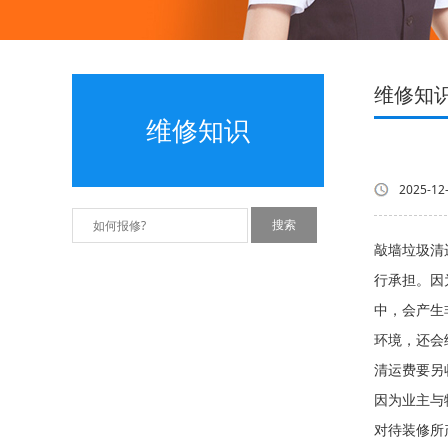
维修知
维修知识
2025-12
敲墙垃圾清
行承担。
中，会产生
环境，还会
清运费要另
因为业主与
对待装修所