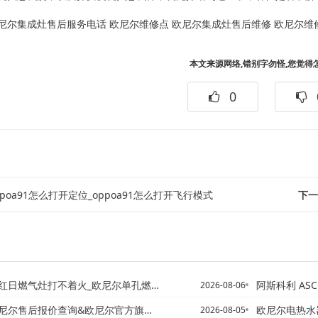
尼尔集成灶售后服务电话
欧尼尔维修点
欧尼尔集成灶售后维修
欧尼尔维
本文来源网络,错别字勿怪,您觉得
0
ppoa91怎么打开定位_oppoa91怎么打开飞行模式
下一
日燃气灶打不着火_欧尼尔单孔燃气灶打不着火
阿斯科利 AS
2026-08-06
售后报价查询&欧尼尔官方旗舰店2027最新数据
欧尼尔电热水器售后收费
2026-08-05